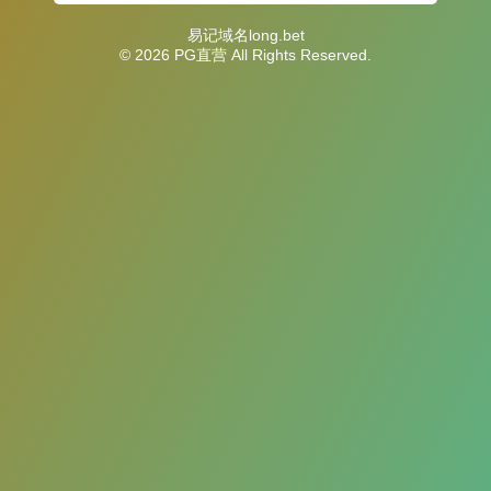
易记域名long.bet
© 2026 PG直营 All Rights Reserved.